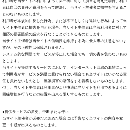
利用者が当サイトの利用によって第三者に対して損害を与えた場合、利用
者は自己の責任と費用をもって解決し、当サイト主催者に損害を与えるこ
とのないものとします。
利用者が本規約に反した行為、または不正もしくは違法な行為によって当
サイト主催者に損害を与えた場合、当サイト主催者は当該利用者に対して
相応の損害賠償の請求を行なうことができるものとします。
当サイト主催者は当サイトの信頼性を維持する為に最大級の注意を払いま
すが、その正確性は保障されません。
システム的な問題でサービスが停止した場合でも一切の責を負わないもの
とします。
当サイトが提供するサービスにおいて、インターネット回線の混雑によっ
て利用者がサービスを満足に受けられない場合でも当サイトはいかなる責
任も負わないものとし、当該損害の賠償をする義務もないものとします。
但し、当サイト主催者は利用者がより快適に当サイトを利用できるように
回線増強を行うなどの措置を出来る限りするものとします。
●提供サ－ビスの変更、中断または停止
当サイト主催者が必要だと認めた場合には予告なく当サイトの内容を変
更・中断が出来るものとします。